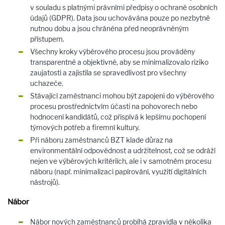
v souladu s platnými právními předpisy o ochraně osobních
údajů (GDPR). Data jsou uchovávána pouze po nezbytně
nutnou dobu a jsou chráněna před neoprávněným
přístupem.
Všechny kroky výběrového procesu jsou prováděny
transparentně a objektivně, aby se minimalizovalo riziko
zaujatosti a zajistila se spravedlivost pro všechny
uchazeče.
Stávající zaměstnanci mohou být zapojeni do výběrového
procesu prostřednictvím účasti na pohovorech nebo
hodnocení kandidátů, což přispívá k lepšímu pochopení
týmových potřeb a firemní kultury.
Při náboru zaměstnanců BZT klade důraz na
environmentální odpovědnost a udržitelnost, což se odráží
nejen ve výběrových kritériích, ale i v samotném procesu
náboru (např. minimalizaci papírování, využití digitálních
nástrojů).
Nábor
Nábor nových zaměstnanců probíhá zpravidla v několika