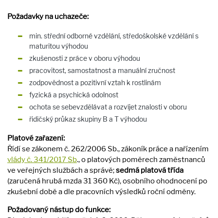
Požadavky na uchazeče:
min. střední odborné vzdělání, středoškolské vzdělání s
maturitou výhodou
zkušenosti z práce v oboru výhodou
pracovitost, samostatnost a manuální zručnost
zodpovědnost a pozitivní vztah k rostlinám
fyzická a psychická odolnost
ochota se sebevzdělávat a rozvíjet znalosti v oboru
řidičský průkaz skupiny B a T výhodou
Platové zařazení:
Řídí se zákonem č. 262/2006 Sb., zákoník práce a nařízením
vlády č. 341/2017 Sb
., o platových poměrech zaměstnanců
ve veřejných službách a správě;
sedmá platová třída
(zaručená hrubá mzda 31 360 Kč), osobního ohodnocení po
zkušební době a dle pracovních výsledků roční odměny.
Požadovaný nástup do funkce: