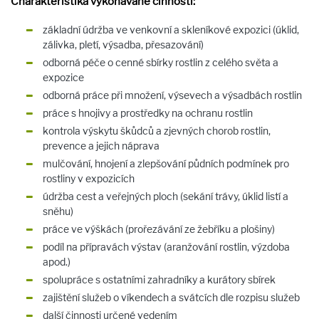
Charakteristika vykonávané činnosti:
základní údržba ve venkovní a skleníkové expozici (úklid,
zálivka, pletí, výsadba, přesazování)
odborná péče o cenné sbírky rostlin z celého světa a
expozice
odborná práce při množení, výsevech a výsadbách rostlin
práce s hnojivy a prostředky na ochranu rostlin
kontrola výskytu škůdců a zjevných chorob rostlin,
prevence a jejich náprava
mulčování, hnojení a zlepšování půdních podmínek pro
rostliny v expozicích
údržba cest a veřejných ploch (sekání trávy, úklid listí a
sněhu)
práce ve výškách (prořezávání ze žebříku a plošiny)
podíl na přípravách výstav (aranžování rostlin, výzdoba
apod.)
spolupráce s ostatními zahradníky a kurátory sbírek
zajištění služeb o víkendech a svátcích dle rozpisu služeb
další činnosti určené vedením