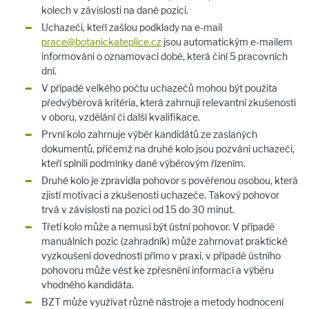
kolech v závislosti na dané pozici.
Uchazeči, kteří zašlou podklady na e-mail
prace@
botanickateplice.cz
jsou automatickým e-mailem
informováni o oznamovací době, která činí 5 pracovních
dní.
V případě velkého počtu uchazečů mohou být použita
předvýběrová kritéria, která zahrnují relevantní zkušenosti
v oboru, vzdělání či další kvalifikace.
První kolo zahrnuje výběr kandidátů ze zaslaných
dokumentů, přičemž na druhé kolo jsou pozváni uchazeči,
kteří splnili podmínky dané výběrovým řízením.
Druhé kolo je zpravidla pohovor s pověřenou osobou, která
zjistí motivaci a zkušenosti uchazeče. Takový pohovor
trvá v závislosti na pozici od 15 do 30 minut.
Třetí kolo může a nemusí být ústní pohovor. V případě
manuálních pozic (zahradník) může zahrnovat praktické
vyzkoušení dovedností přímo v praxi, v případě ústního
pohovoru může vést ke zpřesnění informací a výběru
vhodného kandidáta.
BZT může využívat různé nástroje a metody hodnocení