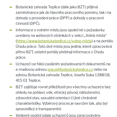
Botanická zahrada Teplice (dále jako BZT) přijímá
zaměstnance jak do hlavního pracovního poměru, tak i na
dohody o provedení práce (DPP) a dohody o pracovní
činnosti (DPČ).
Informace o volném místu jsou společně s požadavky
uvedeny na webových stránkách v sekci „Volná místa“
(
https://www.botanickateplice.cz/volna-mista
) a na portálu
Úřadu práce. Tato dvě místa jsou jediná, které zpracovává
přímo BZT, ostatní portály přebírají informace z Úřadu
práce.
Uchazeči se hlásí zasláním požadovaných dokumentů na
e-mailovou adresu
prace@
botanickateplice.cz
nebo na
adresu Botanická zahrada Teplice, Josefa Suka 1388/18,
415 01 Teplice.
BZT zajišťuje rovné příležitosti pro všechny uchazeče bez
ohledu na pohlaví, věk, etnický původ, náboženství,
zdravotní stav, sexuální orientaci či jiné chráněné
charakteristiky. Výběrový proces je navržen tak, aby byl
spravedlivý a transparentní.
Veškeré osobní údaje uchazečů jsou zpracovávány