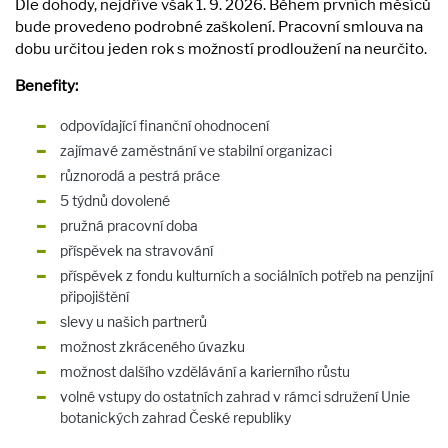
Dle dohody, nejdříve však 1. 9. 2026. Během prvních měsíců
bude provedeno podrobné zaškolení. Pracovní smlouva na
dobu určitou jeden rok s možností prodloužení na neurčito.
Benefity:
odpovídající finanční ohodnocení
zajímavé zaměstnání ve stabilní organizaci
různorodá a pestrá práce
5 týdnů dovolené
pružná pracovní doba
příspěvek na stravování
příspěvek z fondu kulturních a sociálních potřeb na penzijní
připojištění
slevy u našich partnerů
možnost zkráceného úvazku
možnost dalšího vzdělávání a karierního růstu
volné vstupy do ostatních zahrad v rámci sdružení Unie
botanických zahrad České republiky