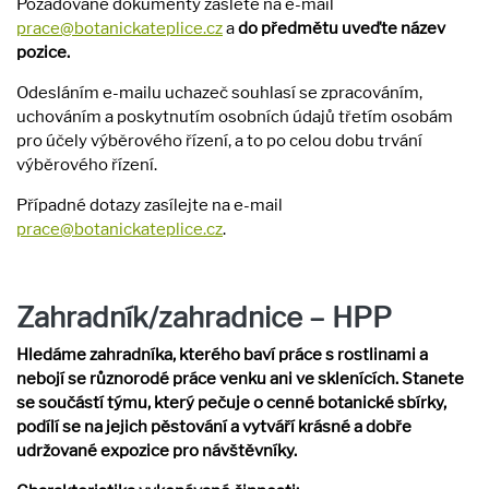
Požadované dokumenty zašlete na e-mail
prace@
botanickateplice.cz
a
do předmětu uveďte název
pozice.
Odesláním e-mailu uchazeč souhlasí se zpracováním,
uchováním a poskytnutím osobních údajů třetím osobám
pro účely výběrového řízení, a to po celou dobu trvání
výběrového řízení.
Případné dotazy zasílejte na e-mail
prace@
botanickateplice.cz
.
Zahradník/zahradnice – HPP
Hledáme zahradníka, kterého baví práce s rostlinami a
nebojí se různorodé práce venku ani ve sklenících. Stanete
se součástí týmu, který pečuje o cenné botanické sbírky,
podílí se na jejich pěstování a vytváří krásné a dobře
udržované expozice pro návštěvníky.