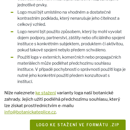
jednotlivé prvky.
Logo musí být umístěno na vhodném a dostatečně
kontrastním podkladu, který nenarušuje jeho čitelnost a
celkový vzhled.
Logo nesmí být použito způsobem, který by mohl vyvolat
dojem podpory, partnerství, záštity nebo oficiálního spojení
instituce s konkrétním subjektem, produktem či aktivitou,
pokud takové spojení nebylo předem schváleno.
Použití loga v externích, komerčních nebo propagačních
materiálech může podléhat předchozímu souhlasu
instituce. V případě pochybností o správnosti použití loga je
nutné jeho konkrétní použití předem konzultovat s
institucí.
Níže naleznete
ke stažení
varianty loga naší botanické
zahrady. Jejich užití podléhá předchozímu souhlasu, který
lze získat prostřednictvím e-mailu
info@botanickateplice.cz
.
LOGO KE STAŽENÍ VE FORMÁTU .ZIP