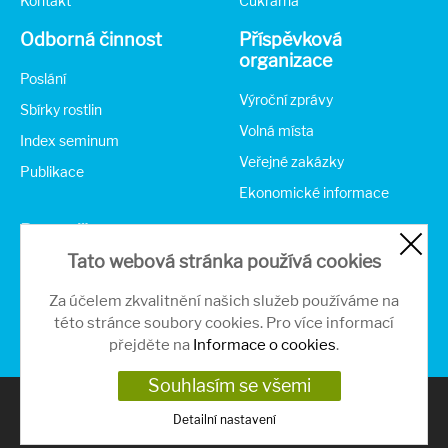
Kontakt
Cukrárna
Odborná činnost
Příspěvková
organizace
Poslání
Výroční zprávy
Sbírky rostlin
Volná místa
Index seminum
Veřejné zakázky
Publikace
Ekonomické informace
Partneři
Tato webová stránka používá cookies
Za účelem zkvalitnění našich služeb používáme na
této stránce soubory cookies. Pro více informací
přejděte na
Informace o cookies
.
Souhlasím se všemi
Ochrana soukromí
| Nastavení cookies
Detailní nastavení
Botanická zahrada Teplice © 2020