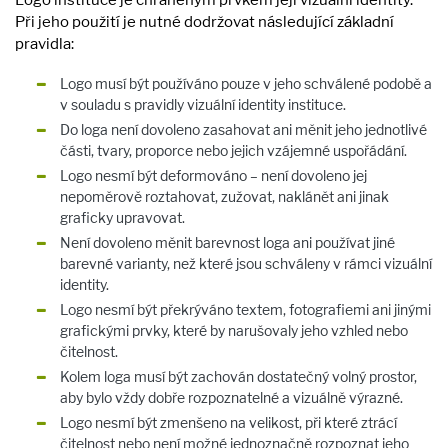
Logo instituce je chráněným prvkem její vizuální identity.
Při jeho použití je nutné dodržovat následující základní
pravidla:
Logo musí být používáno pouze v jeho schválené podobě a
v souladu s pravidly vizuální identity instituce.
Do loga není dovoleno zasahovat ani měnit jeho jednotlivé
části, tvary, proporce nebo jejich vzájemné uspořádání.
Logo nesmí být deformováno – není dovoleno jej
nepoměrově roztahovat, zužovat, naklánět ani jinak
graficky upravovat.
Není dovoleno měnit barevnost loga ani používat jiné
barevné varianty, než které jsou schváleny v rámci vizuální
identity.
Logo nesmí být překrýváno textem, fotografiemi ani jinými
grafickými prvky, které by narušovaly jeho vzhled nebo
čitelnost.
Kolem loga musí být zachován dostatečný volný prostor,
aby bylo vždy dobře rozpoznatelné a vizuálně výrazné.
Logo nesmí být zmenšeno na velikost, při které ztrácí
čitelnost nebo není možné jednoznačně rozpoznat jeho