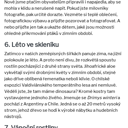
Nově jsme ptačím obyvatelům připravili i napajedla, aby se
mohla v klidu a nerušeně napít. Pokud jste milovníky
fotografie, pak určitě dorazte. Vezměte si teplé oblečení,
fotografickou výbavu a přijďte pozorovat a fotografovat. A
nebo přijďte jen tak a ukažte dětem, jaké jsou možnosti
ohledně přikrmování ptáků v zimním období.
6. Léto ve skleníku
Zatímco v našich zeměpisných šířkách panuje zima, na jižní
polokoule je léto. A proto není divu, že rozkvétá spoustu
rostlin pocházející z druhé strany světa. Jihoafrické aloe
vykvétají svými drobnými květy v zimním období, stejně
jako dříve oblíbená řemenatka neboli klívie. O chilské
expozici Valdiviánského temperátního lesa ani nemluvě.
Věděli jste, že tam máme dinosaura? Kromě kostry tam
vystavujeme jednoho živého. Jmenuje se
Drimys winteri
a
pochází z Argentiny a Chile. Jedná se o až 20 metrů vysoký
strom, jehož dřevo se hodí k výrobě nábytku a hudebních
nástrojů.
7. Vánoční rostliny