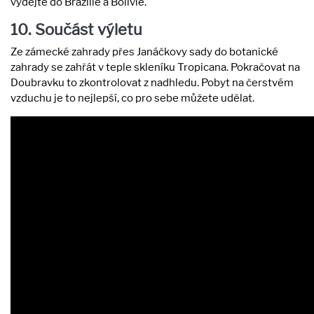
vydejte do Brazílie a Bolívie.
10. Součást výletu
Ze zámecké zahrady přes Janáčkovy sady do botanické
zahrady se zahřát v teple skleníku Tropicana. Pokračovat na
Doubravku to zkontrolovat z nadhledu. Pobyt na čerstvém
vzduchu je to nejlepší, co pro sebe můžete udělat.