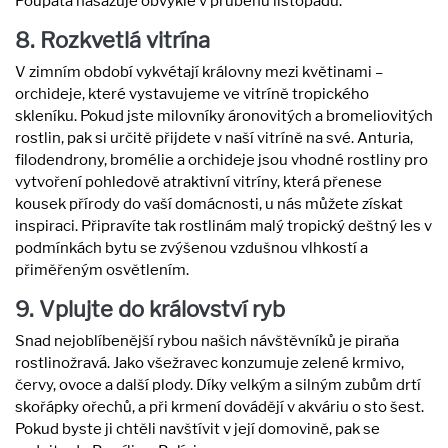
Poupata nasazuje obvykle v průběhu listopadu.
8. Rozkvetlá vitrína
V zimním období vykvétají královny mezi květinami –
orchideje, které vystavujeme ve vitríně tropického
skleníku. Pokud jste milovníky áronovitých a bromeliovitých
rostlin, pak si určitě přijdete v naší vitríně na své. Anturia,
filodendrony, bromélie a orchideje jsou vhodné rostliny pro
vytvoření pohledově atraktivní vitríny, která přenese
kousek přírody do vaší domácnosti, u nás můžete získat
inspiraci. Připravíte tak rostlinám malý tropický deštný les v
podmínkách bytu se zvýšenou vzdušnou vlhkostí a
přiměřeným osvětlením.
9. Vplujte do království ryb
Snad nejoblíbenější rybou našich návštěvníků je piraňa
rostlinožravá. Jako všežravec konzumuje zelené krmivo,
červy, ovoce a další plody. Díky velkým a silným zubům drtí
skořápky ořechů, a při krmení dovádějí v akváriu o sto šest.
Pokud byste ji chtěli navštívit v její domovině, pak se