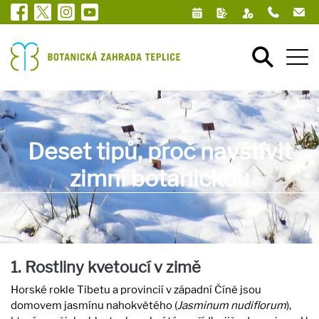
Deset tipů, proč navštívit
zimní botanickou
1. Rostliny kvetoucí v zimě
Horské rokle Tibetu a provincií v západní Číně jsou
domovem jasmínu nahokvětého (
Jasminum nudiflorum
),