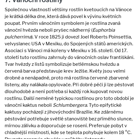
Společnou vlastností většiny rostlin kvetoucích na Vánoce
je krátká délka dne, která dává povel k vývinu květních
poupat. Prvním vánočním symbolem je rostlina zvaná
vánoční hvězda neboli pryšec nádherný (
Euphorbia
pulcherrima
). V roce 1825 ji dovezl Joel Roberts Poinsettia,
velvyslanec USA v Mexiku, do Spojených států amerických.
Asociaci s Vánoci má kořeny v Mexiku v 16. století. Od 17.
století tuto rostlinu zahrnuly do vánočních oslav františkáni.
Tvar hvězdy z listů symbolizuje betlémskou hvězdu a
červená barva představuje krev Ježíše. Květy jsou velmi
drobné a nenápadné, proto má rostlina červeně zbarvené
listeny, aby nalákala opylovače. Při dobré péči ji lze pěstovat
dlouhodobě a není potřeba si každý rok kupovat novou
rostlinu. Další neméně typickou rostlinou pro toto období je
vánoční kaktus neboli
Schlumbergera
. Tyto epifytické
kaktusy pocházejí z jihovýchodní Brazílie. Ke zdárnému
pěstování potřebuje světlé stanoviště bez přímého slunce,
mírnou zálivku a doporučuje se rosení. Preferuje pobyt v
chladnější místnosti, kde se teplota pohybuje kolem 18 °C.