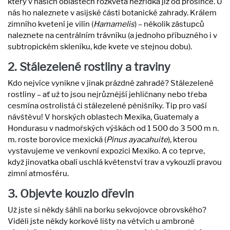
který v našich oblastech rozkvétá nezřídka již od prosince. U
nás ho naleznete v asijské části botanické zahrady. Králem
zimního kvetení je vilín (
Hamamelis
) – několik zástupců
naleznete na centrálním trávníku (a jednoho příbuzného i v
subtropickém skleníku, kde kvete ve stejnou dobu).
2. Stálezelené rostliny a traviny
Kdo nejvíce vynikne v jinak prázdné zahradě? Stálezelené
rostliny – ať už to jsou nejrůznější jehličnany nebo třeba
cesmína ostrolistá či stálezelené pěnišníky. Tip pro vaší
návštěvu! V horských oblastech Mexika, Guatemaly a
Hondurasu v nadmořských výškách od 1 500 do 3 500 m n.
m. roste borovice mexická (
Pinus ayacahuite
), kterou
vystavujeme ve venkovní expozici Mexiko. A co teprve,
když jinovatka obalí uschlá květenství trav a vykouzlí pravou
zimní atmosféru.
3. Objevte kouzlo dřevin
Už jste si někdy šáhli na borku sekvojovce obrovského?
Viděli jste někdy korkové lišty na větvích u ambroně