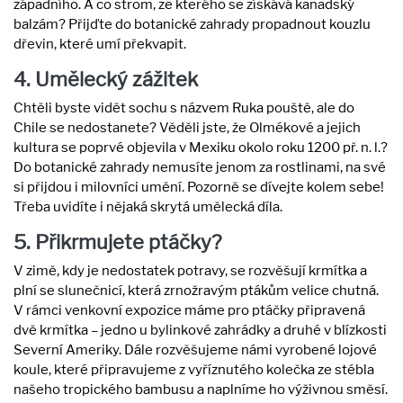
západního. A co strom, ze kterého se získává kanadský
balzám? Přijďte do botanické zahrady propadnout kouzlu
dřevin, které umí překvapit.
4. Umělecký zážitek
Chtěli byste vidět sochu s názvem Ruka pouště, ale do
Chile se nedostanete? Věděli jste, že Olmékové a jejich
kultura se poprvé objevila v Mexiku okolo roku 1200 př. n. l.?
Do botanické zahrady nemusíte jenom za rostlinami, na své
si přijdou i milovníci umění. Pozorně se dívejte kolem sebe!
Třeba uvidíte i nějaká skrytá umělecká díla.
5. Přikrmujete ptáčky?
V zimě, kdy je nedostatek potravy, se rozvěšují krmítka a
plní se slunečnicí, která zrnožravým ptákům velice chutná.
V rámci venkovní expozice máme pro ptáčky připravená
dvě krmítka – jedno u bylinkové zahrádky a druhé v blízkosti
Severní Ameriky. Dále rozvěšujeme námi vyrobené lojové
koule, které připravujeme z vyříznutého kolečka ze stébla
našeho tropického bambusu a naplníme ho výživnou směsí.