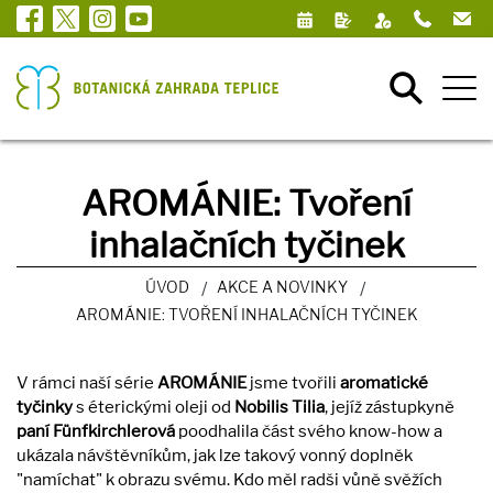
AROMÁNIE: Tvoření
inhalačních tyčinek
ÚVOD
AKCE A NOVINKY
AROMÁNIE: TVOŘENÍ INHALAČNÍCH TYČINEK
V rámci naší série
AROMÁNIE
jsme tvořili
aromatické
tyčinky
s éterickými oleji od
Nobilis Tilia
, jejíž zástupkyně
paní Fünfkirchlerová
poodhalila část svého know-how a
ukázala návštěvníkům, jak lze takový vonný doplněk
"namíchat" k obrazu svému. Kdo měl radši vůně svěžích