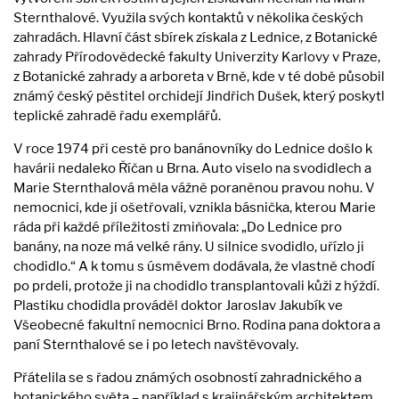
Sternthalové. Využila svých kontaktů v několika českých
zahradách. Hlavní část sbírek získala z Lednice, z Botanické
zahrady Přírodovědecké fakulty Univerzity Karlovy v Praze,
z Botanické zahrady a arboreta v Brně, kde v té době působil
známý český pěstitel orchidejí Jindřich Dušek, který poskytl
teplické zahradě řadu exemplářů.
V roce 1974 při cestě pro banánovníky do Lednice došlo k
havárii nedaleko Říčan u Brna. Auto viselo na svodidlech a
Marie Sternthalová měla vážně poraněnou pravou nohu. V
nemocnici, kde ji ošetřovali, vznikla básnička, kterou Marie
ráda při každé příležitosti zmiňovala: „Do Lednice pro
banány, na noze má velké rány. U silnice svodidlo, uřízlo ji
chodidlo.“ A k tomu s úsměvem dodávala, že vlastně chodí
po prdeli, protože ji na chodidlo transplantovali kůži z hýždí.
Plastiku chodidla prováděl doktor Jaroslav Jakubík ve
Všeobecné fakultní nemocnici Brno. Rodina pana doktora a
paní Sternthalové se i po letech navštěvovaly.
Přátelila se s řadou známých osobností zahradnického a
botanického světa – například s krajinářským architektem