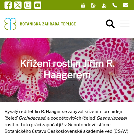
Křížení rostlin Jiřím R.
Haagerem
Bývalý ředitel Jiří R. Haager se zabýval křížením orchidejí
(čeleď
Orchidaceae
) a podpětovitých (čeleď
Gesneriaceae
)
rostlin. Tuto práci započal již v Genofondové sbírce
Botanického ústavu Československé akademie věd (ČSAV)