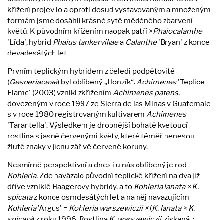
křížení projevilo a oproti dosud vystavovaným a množeným
formám jsme dosáhli krásně sytě měděného zbarvení
květů. K původním křížením naopak patří ×
Phaiocalanthe
'Lída', hybrid
Phaius tankervillae
a
Calanthe
'Bryan' z konce
devadesátých let.
Prvním teplickým hybridem z čeledi podpětovité
(
Gesneriaceae
) byl oblíbený „Honzík“.
Achimenes
'Teplice
Flame' (2003) vznikl zkřížením
Achimenes patens
,
dovezeným v roce 1997 ze Sierra de las Minas v Guatemale
s v roce 1980 registrovaným kultivarem
Achimenes
'Tarantella'. Výsledkem je drobnější bohatě kvetoucí
rostlina s jasně červenými květy, které téměř nenesou
žluté znaky v jícnu zářivě červené koruny.
Nesmírně perspektivní a dnes i u nás oblíbený je rod
Kohleria
. Zde navázalo původní teplické křížení na dva již
dříve vzniklé Haagerovy hybridy, a to
Kohleria lanata × K.
spicata
z konce osmdesátých let a na něj navazujícím
Kohleria
'Argus' =
Kohleria warszewiczii ×
(
K
.
lanata × K.
spicata
) z roku 1996. Rostlina
K
.
warszewiczii
, získaná z