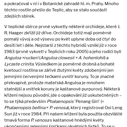
a pokračoval v ní i v Botanické zahradě hl. m. Prahy. Mnoho
těchto rostlin přešlo do Teplic, aby se stalo součástí
zdejších sbírek.
V teplické sbírce prvně vykvetly některé orchideje, které J.
R. Haager zkřížil již dříve. Orchideje totiž mají poměrně
pomalý vývoj a od výsevu po květ uplyne doba od čtyř do
desíti let i déle. Nejstarší z těchto hybridů vznikl již v roce
1983 (prvně vykvetl v Teplicích roku 2005) a jeho rodiči byli
Anguloa ×ruckeri
(
Anguloa clowesii × A. hohenlohii
) a
Lycaste crinita
. Výsledkem je poměrně drobná a bohatě
kvetoucí rostlina se zářivě žlutými květy zdobenými jen
jemnými červenými tečkami uvnitř koruny. To je značně
překvapivé, protože mateřská Anguloa je mnohem
statnější a vnitřek koruny je kaštanově purpurový. Některá
křížení nejsou původní, jde o opakování již uskutečněných –
to se týká především
Phalaenopsis
'Penang Girl' (=
Phalaenopsis bellina
×
P. venosa
), který registroval Ooi Leng
Sun již v roce 1984. Při našem křížení byla použita obzvláště
tmavá forma
P.
venosa
s kaštanově hnědými květy
ukončenými zelenými špičkami okvětních lístků. To se v