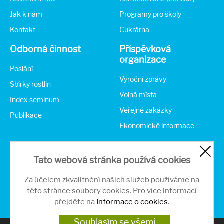
Jak k nám
Programy pro školy
Kontakt
Cukrárna
Odborná činnost
Příspěvková
organizace
Poslání
Výroční zprávy
Sbírky rostlin
Volná místa
Index seminum
Veřejné zakázky
Publikace
Ekonomické informace
Partneři
Tato webová stránka používá cookies
Za účelem zkvalitnění našich služeb používáme na
této stránce soubory cookies. Pro více informací
přejděte na
Informace o cookies
.
Souhlasím se všemi