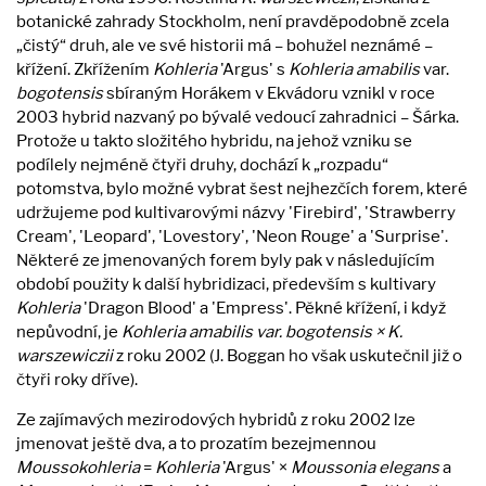
botanické zahrady Stockholm, není pravděpodobně zcela
„čistý“ druh, ale ve své historii má – bohužel neznámé –
křížení. Zkřížením
Kohleria
'Argus' s
Kohleria amabilis
var.
bogotensis
sbíraným Horákem v Ekvádoru vznikl v roce
2003 hybrid nazvaný po bývalé vedoucí zahradnici – Šárka.
Protože u takto složitého hybridu, na jehož vzniku se
podílely nejméně čtyři druhy, dochází k „rozpadu“
potomstva, bylo možné vybrat šest nejhezčích forem, které
udržujeme pod kultivarovými názvy 'Firebird', 'Strawberry
Cream', 'Leopard', 'Lovestory', 'Neon Rouge' a 'Surprise'.
Některé ze jmenovaných forem byly pak v následujícím
období použity k další hybridizaci, především s kultivary
Kohleria
'Dragon Blood' a 'Empress'. Pěkné křížení, i když
nepůvodní, je
Kohleria amabilis var. bogotensis × K.
warszewiczii
z roku 2002 (J. Boggan ho však uskutečnil již o
čtyři roky dříve).
Ze zajímavých mezirodových hybridů z roku 2002 lze
jmenovat ještě dva, a to prozatím bezejmennou
Moussokohleria
=
Kohleria
'Argus' ×
Moussonia elegans
a