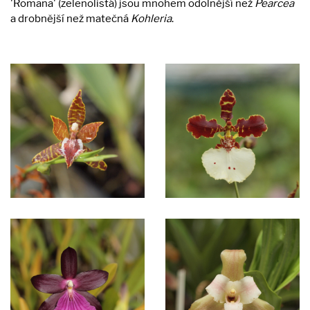
'Romana' (zelenolistá) jsou mnohem odolnější než
Pearcea
a drobnější než matečná
Kohleria
.