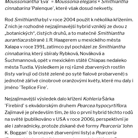
Moussoniantha
'Eva' =
Moussonia elegans
×
Smithiantha
cinnabarina
'Palenque', které však dosud nekvetly.
Rod
Smithiantha
byl v roce 2004 použit k několika křížením.
Z nich je rozhodně nejzajímavější hybrid vzniklý ze dvou z
„botanických“, čistých druhů, a to matečné
Smithiantha
aurantiaca
sbírané J. R. Haagerem u mexického města
Xalapa v roce 1991, zatímco pyl pocházel ze
Smithiantha
cinnabarina
, který sbíraly Rybková, Nováková a
Šuchmannová, opět v mexickém státě Chiapas nedaleko
města Tuxtla. Výsledkem je roj různě zbarvených rostlin
(listy varírují od čistě zelené po sytě fialově probarvené) s
jednotně zářivě cinobrově oranžovými květy, které mu daly i
jméno 'Teplice Fire'.
Nejzajímavější výsledek dalo křížení
Kohleria
Šárka
'Firebird' s ekvádorským druhem
Pearcea hypocyrtiflora
.
Zajímavé je především tím, že šlo o první hybrid těchto rodů
na světě (publikováno v USA v roce 2006), perspektivní je
ale i zahradnicky, protože získané dvě formy
Pearceria
'John
K. Boggan' (s bronzově zbarvenými listy) a
Pearceria