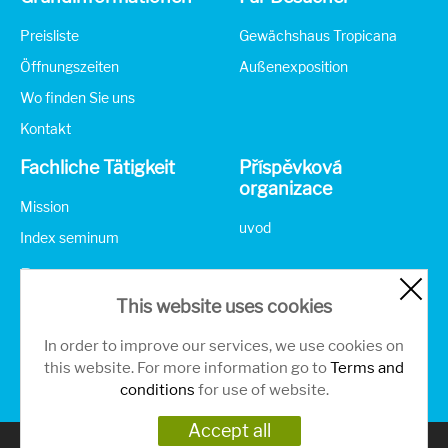
Preisliste
Gewächshaus Tropicana
Öffnungszeiten
Außenexposition
Wo finden Sie uns
Kontakt
Fachliche Tätigkeit
Příspěvková
organizace
Mission
uvod
Index seminum
Partner
This website uses cookies
In order to improve our services, we use cookies on
this website. For more information go to
Terms and
conditions
for use of website.
Accept all